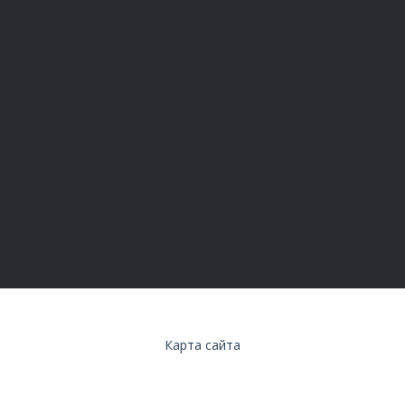
О
Контакты
Согласие на обработку персональных данных
Согласие на обработку «Яндекс.Метрика»
Политика конфиденциальности
О компании KRAVSON
Карта сайта