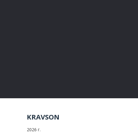
Тумбы прикроватные
Тумбы под телевизор
Туалетные столики
Комоды
Стенки
KRAVSON
2026 г.